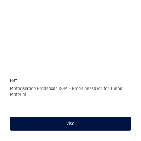
HMT
Motoriserade Gradsaxar TS-M – Precisionssaxar för Tunna
Material
Ordinarie
pris
Visa