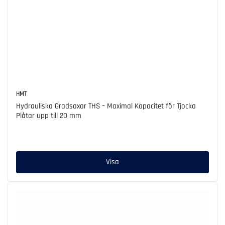
HMT
Hydrauliska Gradsaxar THS – Maximal Kapacitet för Tjocka
Plåtar upp till 20 mm
Ordinarie
pris
Visa