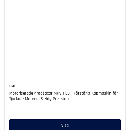
HMT
Motoriserade gradsaxar MPSH EB – Förstärkt Kapmaskin för
Tjockare Material & Hög Precision
Ordinarie
pris
Visa