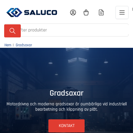
Gå
till
Logga in
Öppna minikundvagnen
innehållet
Sök
efter
produkter
Hem
|
Gradsaxar
Gradsaxar
Motordrivna och moderna gradsaxar är oumbärliga vid industriell
bearbetning och klippning av plåt.
KONTAKT