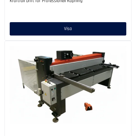
Kraftfull Drift för Professionell Kapning
Ordinarie
pris
Visa