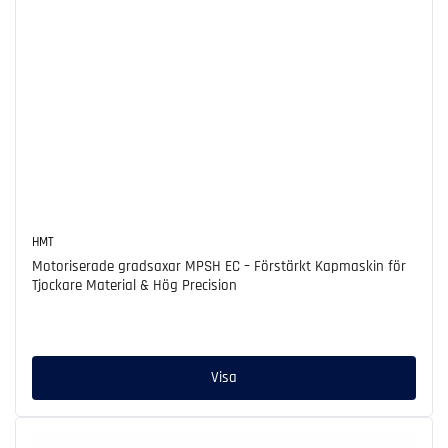
HMT
Motoriserade gradsaxar MPSH EC – Förstärkt Kapmaskin för
Tjockare Material & Hög Precision
Ordinarie
pris
Visa