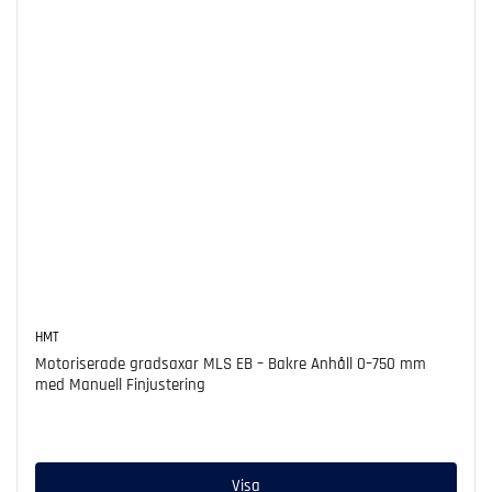
HMT
Motoriserade gradsaxar MLS EB – Bakre Anhåll 0–750 mm
med Manuell Finjustering
Ordinarie
pris
Visa