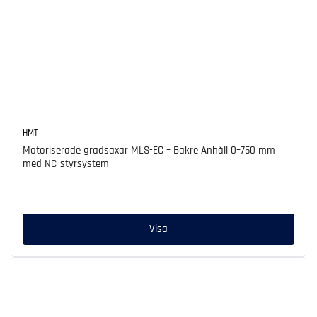
HMT
Motoriserade gradsaxar MLS-EC – Bakre Anhåll 0–750 mm
med NC-styrsystem
Ordinarie
pris
Visa