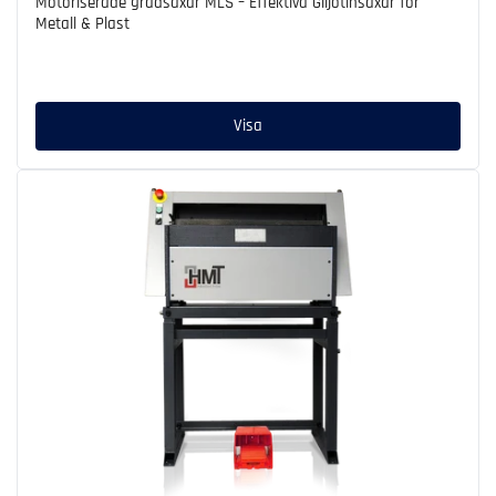
Motoriserade gradsaxar MLS – Effektiva Giljotinsaxar för
Metall & Plast
Ordinarie
pris
Visa