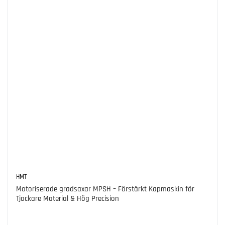
HMT
Motoriserade gradsaxar MPSH – Förstärkt Kapmaskin för
Tjockare Material & Hög Precision
Ordinarie