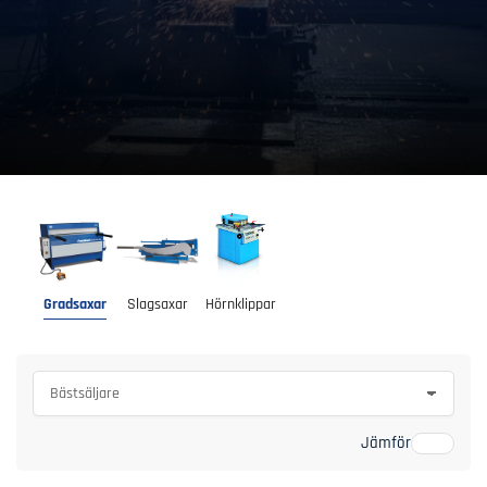
Gradsaxar
Slagsaxar
Hörnklippar
S
o
r
Jämför
t
e