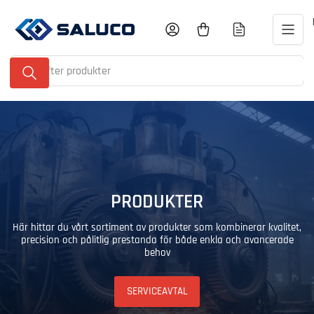
Gå
till
Logga in
Öppna minikundvagnen
innehållet
Sök
efter
produkter
PRODUKTER
Här hittar du vårt sortiment av produkter som kombinerar kvalitet,
precision och pålitlig prestanda för både enkla och avancerade
behov
SERVICEAVTAL