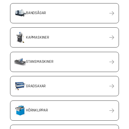
BANDSÅGAR
KAPMASKINER
STANSMASKINER
GRADSAXAR
HÖRNKLIPPAR