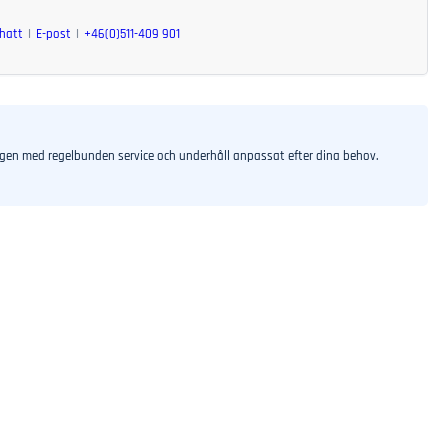
hatt
E-post
+46(0)511-409 901
agen med regelbunden service och underhåll anpassat efter dina behov.