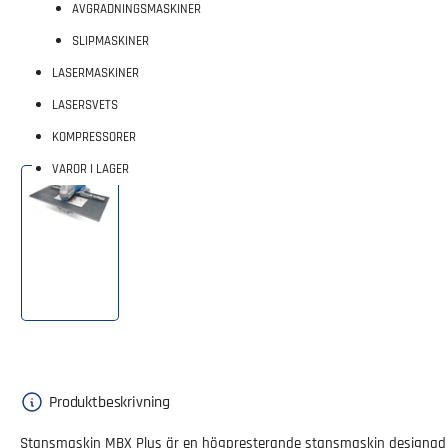
AVGRADNINGSMASKINER
SLIPMASKINER
LASERMASKINER
LASERSVETS
KOMPRESSORER
VAROR I LAGER
Ladda
bild
1
i
gallerivy
Produktbeskrivning
Stansmaskin MBX Plus är en högpresterande stansmaskin designad fö