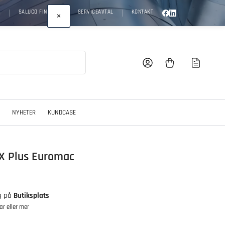
S
SALUCO FINANCE
SERVICEAVTAL
KONTAKT
×
Logga in
Öppna minikundvagnen
NYHETER
KUNDCASE
X Plus Euromac
ig på
Butiksplats
r eller mer