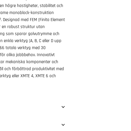
 högre hastigheter, stabilitet och
-Frame monoblock-konstruktion
. Designad med FEM (Finita Element
r en robust struktur utan
rmning som sparar golvutrymme och
ån enkla verktyg (A, B, C eller D upp
l 66 totala verktyg med 30
för olika jobbbehov. Innovativt
skar mekaniska komponenter och
håll och förbättrad produktivitet med
erktyg eller XMTE 4, XMTE 6 och