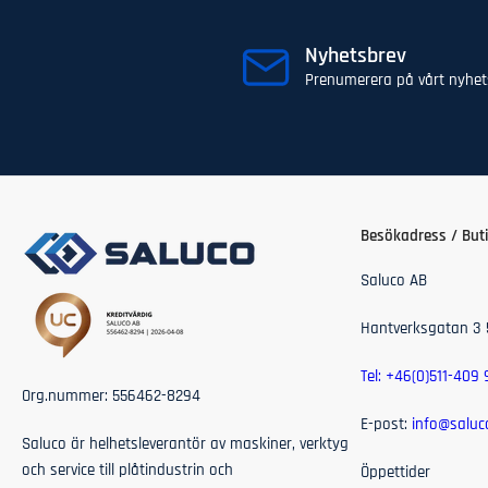
Nyhetsbrev
Prenumerera på vårt nyhets
Besökadress / But
Saluco AB
Hantverksgatan 3 
Tel: +46(0)511-409
Org.nummer:
556462-8294
E-post:
info@saluc
Saluco är helhetsleverantör av maskiner, verktyg
och service till plåtindustrin och
Öppettider