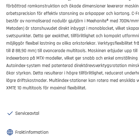
förbättrad ramkonstruktion och ökade dimensioner levererar maskinen
arbetsprecision för effektiv stansning av arkpapper och kartong. C
består av normaliserad nodulär gjutjärn i Meehanite® med 700N/mm²
Metoden) är stanshuvudet direkt inbyggt i monoblocket, vilket skapa
svetspunkter. Detta ger exakthet, tillförlitlighet och kompakt utfo
möjliggör flexibel lastning av olika arkstorlekar. Verktygsflexibilitet fr
till Ø 88,90 mm) till avancerade multitools. Maskinen erbjuder upp til
indexerbara på MTX-modeller, vilket ger snabb och enkel omställning 
Autoindex-system med patenterad direktdrevsverktygsrotation min
ökar styrkan. Detta resulterar i högre tillförlitlighet, reducerat under
lägre driftskostnader. Multiindex-stationer kan rotera med enskilda v
XMTE 10 multitools för maximal flexibilitet.
Serviceavtal
Fraktinformation