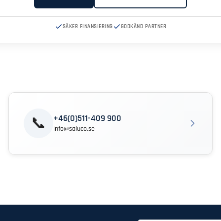
SÄKER FINANSIERING
GODKÄND PARTNER
+46(0)511-409 900
📞
info@saluco.se