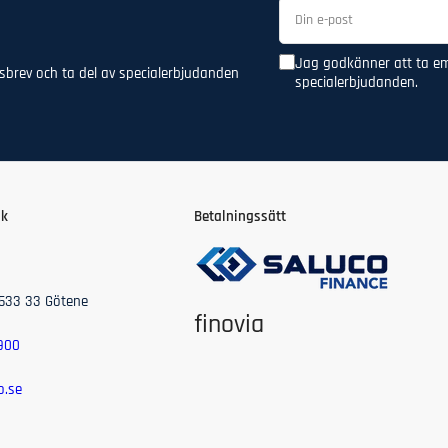
Din
e-
post
Jag godkänner att ta e
brev och ta del av specialerbjudanden
specialerbjudanden.
ik
Betalningssätt
533 33 Götene
finovia
 900
o.se