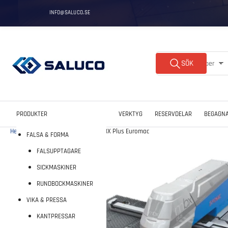
Gå
INFO@SALUCO.SE
till
innehållet
Sök
SÖK
Alla produkttyper
efter
produkter
PRODUKTER
VERKTYG
RESERVDELAR
BEGAGN
Hem
|
Euromac
|
Stansmaskin MBX Plus Euromac
FALSA & FORMA
Gå
FALSUPPTAGARE
till
produktinformation
SICKMASKINER
RUNDBOCKMASKINER
VIKA & PRESSA
KANTPRESSAR