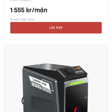
HYRA / FINANCE
1 555 kr/mån
36 mån · exkl. moms
LÄS MER