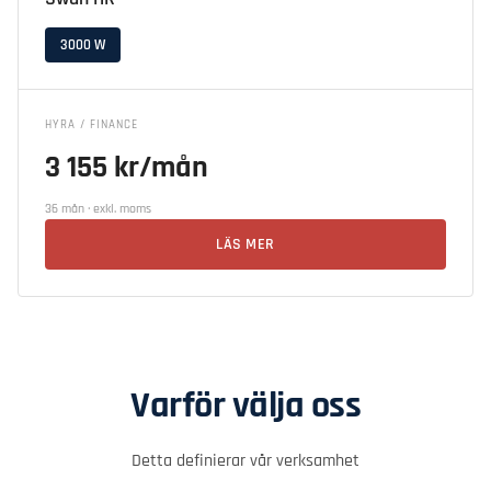
3000 W
HYRA / FINANCE
3 155 kr/mån
36 mån · exkl. moms
LÄS MER
Varför välja oss
Detta definierar vår verksamhet