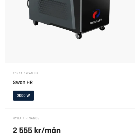
PENTA SWAN HR
Swan HR
2000 W
HYRA / FINANCE
2 555 kr/mån