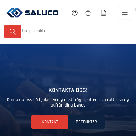
Gå
till
Logga in
Öppna minikundvagnen
innehållet
Sök
efter
produkter
KONTAKTA OSS!
Kontakta oss så hjälper vi dig med frågor, offert och rätt lösning
utifrån dina behov
KONTAKT
PRODUKTER