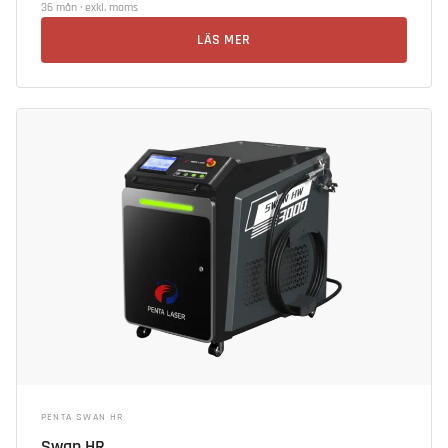
36 mån · exkl. moms
LÄS MER
PENTA SWAN HR
Swan HR