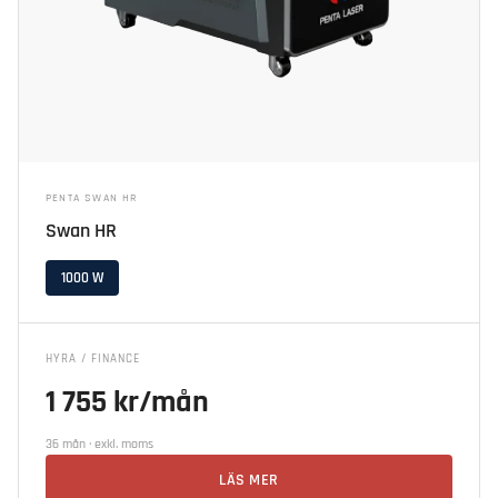
PENTA SWAN HR
Swan HR
1000 W
HYRA / FINANCE
1 755 kr/mån
36 mån · exkl. moms
LÄS MER