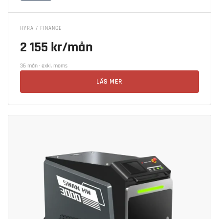
HYRA / FINANCE
2 155 kr/mån
36 mån · exkl. moms
LÄS MER